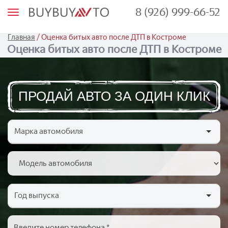
8 (926) 999-66-52
М
е
н
ю
/
Главная
Оценка битых авто после ДТП в Костроме
Оценка битых авто после ДТП в Костроме
ПРОДАЙ АВТО ЗА ОДИН КЛИК