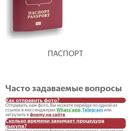
ПАСПОРТ
Часто задаваемые вопросы
Как отправить фото?
Отправить нам фото, Вы можете перейдя по одной из
ссылок в мессенджерах
Whats'app
,
Telegram
или
загрузить в
форму на сайте
.
Сколько времени занимает процедура
выкупа?
Приезжая на осмотр битого автотранспорта, оцениваем